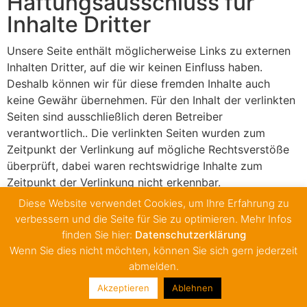
Haftungsausschluss für
Inhalte Dritter
Unsere Seite enthält möglicherweise Links zu externen
Inhalten Dritter, auf die wir keinen Einfluss haben.
Deshalb können wir für diese fremden Inhalte auch
keine Gewähr übernehmen. Für den Inhalt der verlinkten
Seiten sind ausschließlich deren Betreiber
verantwortlich.. Die verlinkten Seiten wurden zum
Zeitpunkt der Verlinkung auf mögliche Rechtsverstöße
überprüft, dabei waren rechtswidrige Inhalte zum
Zeitpunkt der Verlinkung nicht erkennbar.
Diese Website verwendet Cookies, um Ihre Erfahrung zu
verbessern und die Seite für Sie zu optimieren. Mehr Infos
finden Sie hier:
Datenschutzerklärung
Wenn Sie dies nicht möchten, können Sie sich gern jederzeit
abmelden.
Impressum
Datenschutz
Alle Rechte vorbehalten
Akzeptieren
Ablehnen